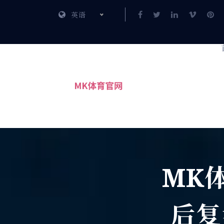
英语
MK
后复