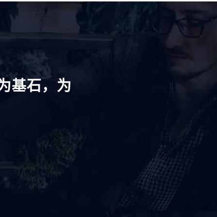
为基石，为