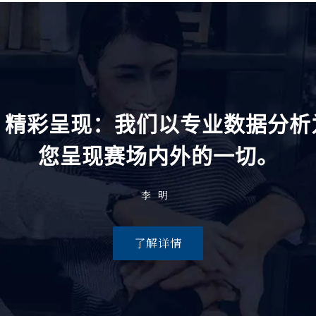
，精彩呈现：我们以专业数据分析
您呈现赛场内外的一切。
李明
了解详情