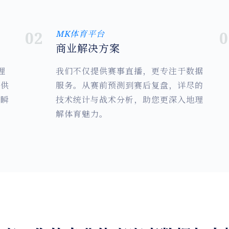
02
0
MK体育平台
商业解决方案
理
我们不仅提供赛事直播，更专注于数据
提供
服务。从赛前预测到赛后复盘，详尽的
彩瞬
技术统计与战术分析，助您更深入地理
解体育魅力。