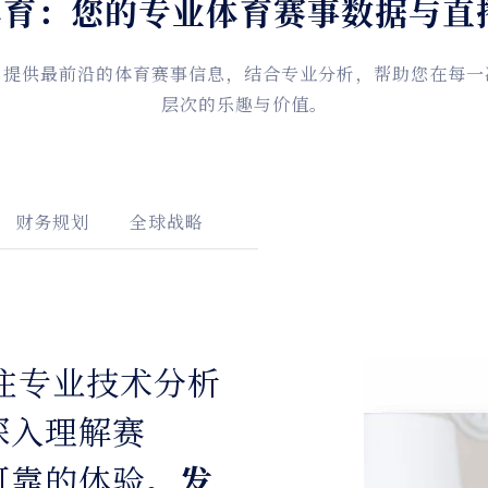
体育：您的专业体育赛事数据与直
户提供最前沿的体育赛事信息，结合专业分析，帮助您在每一
层次的乐趣与价值。
财务规划
全球战略
注专业技术分析
深入理解赛
可靠的体验。
发