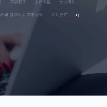
育
赛事服务
会员专区
专业团队
新闻 篮球动态 赛事分析
联系我们